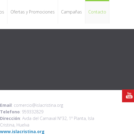
os
Ofertas y Promociones
Campañas
Contacto
Email
: comercio@islacristina.org
Telefono
: 959332829
Dirección
: Avda del Carnaval Nº32, 1º Planta, Isla
Cristina, Huelva
www.islacristina.org